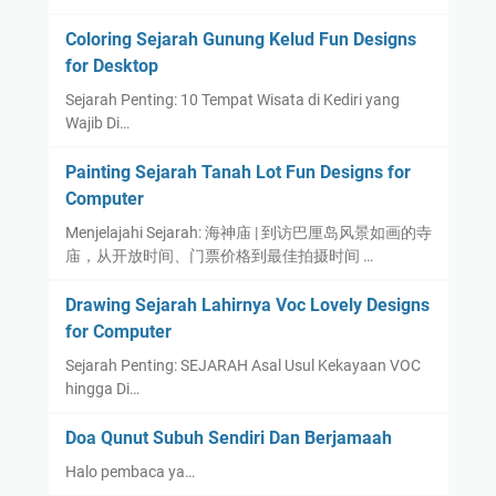
t
P
n
e
Coloring Sejarah Gunung Kelud Fun Designs
e
d
n
for Desktop
r
o
:
j
n
Sejarah Penting: 10 Tempat Wisata di Kediri yang
S
u
e
Wajib Di…
t
a
s
r
Painting Sejarah Tanah Lot Fun Designs for
n
i
a
Computer
g
a
t
a
Menjelajahi Sejarah: 海神庙 | 到访巴厘岛风景如画的寺
e
n
庙，从开放时间、门票价格到最佳拍摄时间 …
g
M
i
Drawing Sejarah Lahirnya Voc Lovely Designs
e
M
for Computer
l
i
a
Sejarah Penting: SEJARAH Asal Usul Kekayaan VOC
l
w
hingga Di…
i
a
t
Doa Qunut Subuh Sendiri Dan Berjamaah
n
e
B
Halo pembaca ya…
r
e