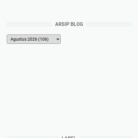
s
a
ARSIP BLOG