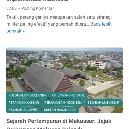
e
p
r
02.02
Posting Komentar
o
b
Taktik perang gerilya merupakan salah satu strategi
n
e
militer paling efektif yang pernah ditera…
Baca lebih
T
e
s
banyak »
a
g
a
k
o
r
t
r
i
o
k
:
P
A
e
n
r
a
a
l
n
i
KOLONIALISME-BELANDA
PAHLAWAN-NASIONAL
g
s
PERANG-MAKASSAR
PERJUANGAN-INDONESIA
SEJARAH-MAKASSAR
G
i
SEJARAH-SULAWESI
SULTAN-HASANUDDIN
e
s
Sejarah Pertempuran di Makassar: Jejak
r
S
i
e