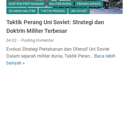
T
DOKTRIN-PERTAHANAN
MILITER-DUNIA
PERANG-DINGIN
a
SEJARAH-MILITER
TAKTIK-PERANG
UNI-SOVIET
k
Taktik Perang Uni Soviet: Strategi dan
t
i
Doktrin Militer Terbesar
k
04.02
Posting Komentar
P
Evolusi Strategi Pertahanan dan Ofensif Uni Soviet
e
Dalam sejarah militer dunia, Taktik Peran…
Baca lebih
T
r
banyak »
a
a
k
n
t
g
i
G
k
e
P
r
e
i
r
l
a
y
n
a