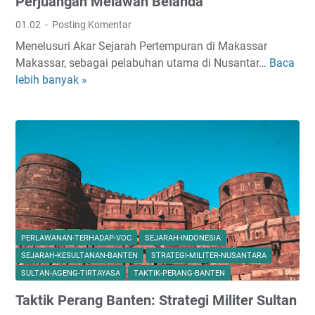
Perjuangan Melawan Belanda
l
j
01.02
Posting Komentar
y
a
Menelusuri Akar Sejarah Pertempuran di Makassar
a
r
Makassar, sebagai pelabuhan utama di Nusantar…
Baca
S
:
a
lebih banyak »
e
S
h
j
e
d
a
j
a
r
a
n
a
r
D
h
a
a
P
h
m
e
,
p
r
S
a
t
t
k
PERLAWANAN-TERHADAP-VOC
SEJARAH-INDONESIA
e
r
K
SEJARAH-KESULTANAN-BANTEN
STRATEGI-MILITER-NUSANTARA
m
a
o
SULTAN-AGENG-TIRTAYASA
TAKTIK-PERANG-BANTEN
p
t
l
Taktik Perang Banten: Strategi Militer Sultan
u
e
o