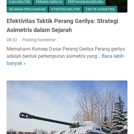
ILMU-MILITER
PERANG-GERILYA
PERTAHANAN-NEGARA
SEJARAH-PERJUANGAN
STRATEGI-MILITER
TAKTIK-ASIMETRIS
Efektivitas Taktik Perang Gerilya: Strategi
Asimetris dalam Sejarah
08.02
Posting Komentar
Memahami Konsep Dasar Perang Gerilya Perang gerilya
adalah bentuk pertempuran asimetris yang…
Baca lebih
E
banyak »
f
e
k
t
i
v
i
t
a
s