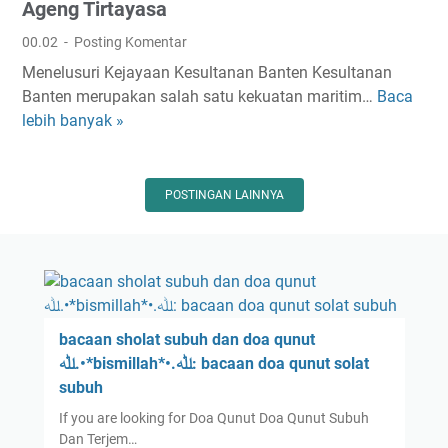
r
g
Ageng Tirtayasa
n
a
i
i
00.02
Posting Komentar
n
,
a
Menelusuri Kejayaan Kesultanan Banten Kesultanan
d
d
l
Banten merupakan salah satu kekuatan maritim…
Baca
T
i
a
lebih banyak »
a
M
n
k
a
I
t
k
m
i
a
POSTINGAN LAINNYA
p
k
s
l
P
s
e
e
a
m
r
r
e
a
:
n
n
bacaan sholat subuh dan doa qunut
J
t
g
ﷲ.•*bismillah*•.ﷲ: bacaan doa qunut solat
e
a
B
subuh
j
s
a
a
i
If you are looking for Doa Qunut Doa Qunut Subuh
n
k
I
Dan Terjem…