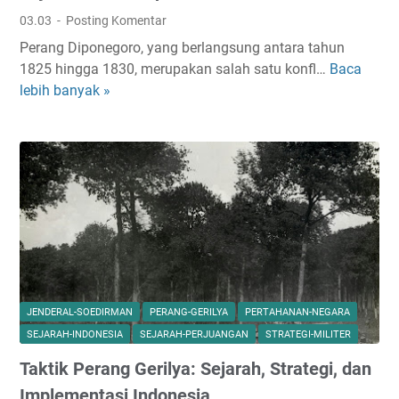
d
a
03.03
Posting Komentar
a
l
Perang Diponegoro, yang berlangsung antara tahun
n
a
1825 hingga 1830, merupakan salah satu konfl…
Baca
P
D
m
lebih banyak »
e
o
S
n
k
e
y
t
j
e
r
a
b
i
r
a
n
a
b
M
h
P
i
e
l
r
i
a
JENDERAL-SOEDIRMAN
PERANG-GERILYA
PERTAHANAN-NEGARA
t
n
SEJARAH-INDONESIA
SEJARAH-PERJUANGAN
STRATEGI-MILITER
e
g
r
Taktik Perang Gerilya: Sejarah, Strategi, dan
D
T
i
Implementasi Indonesia