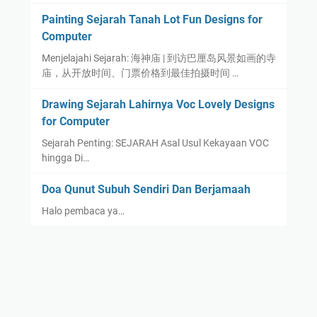
Painting Sejarah Tanah Lot Fun Designs for
Computer
Menjelajahi Sejarah: 海神庙 | 到访巴厘岛风景如画的寺
庙，从开放时间、门票价格到最佳拍摄时间 …
Drawing Sejarah Lahirnya Voc Lovely Designs
for Computer
Sejarah Penting: SEJARAH Asal Usul Kekayaan VOC
hingga Di…
Doa Qunut Subuh Sendiri Dan Berjamaah
Halo pembaca ya…