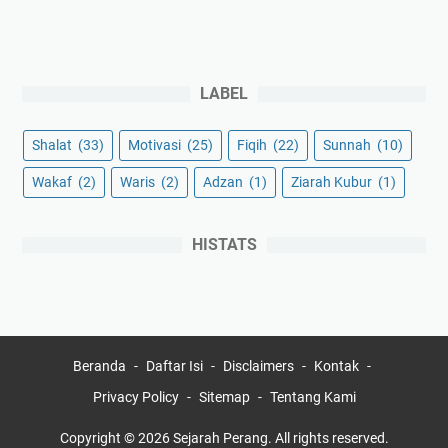
LABEL
Shalat
(33)
Motivasi
(25)
Fiqih
(22)
Sunnah
(10)
Wakaf
(2)
Waris
(2)
Adzan
(1)
Ziarah Kubur
(1)
HISTATS
Beranda
Daftar Isi
Disclaimers
Kontak
Privacy Policy
Sitemap
Tentang Kami
Copyright ©
2026
Sejarah Perang
. All rights reserved.