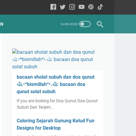
AN
bacaan sholat subuh dan doa qunut
ﷲ.•*bismillah*•.ﷲ: bacaan doa
qunut solat subuh
If you are looking for Doa Qunut Doa Qunut
Subuh Dan Terjem…
Coloring Sejarah Gunung Kelud Fun
Designs for Desktop