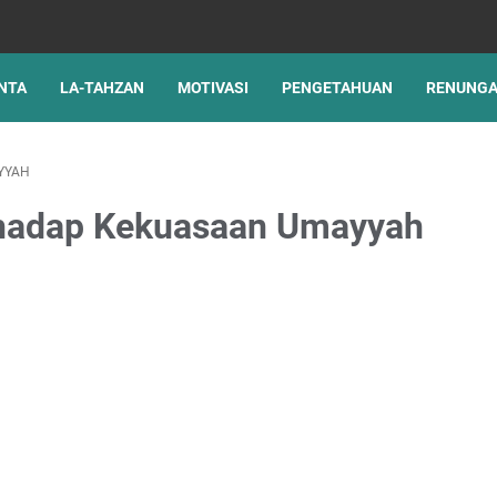
NTA
LA-TAHZAN
MOTIVASI
PENGETAHUAN
RENUNG
YYAH
rhadap Kekuasaan Umayyah