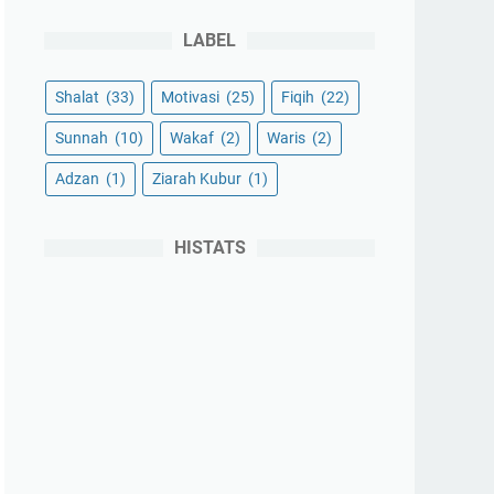
LABEL
Shalat
(33)
Motivasi
(25)
Fiqih
(22)
Sunnah
(10)
Wakaf
(2)
Waris
(2)
Adzan
(1)
Ziarah Kubur
(1)
HISTATS