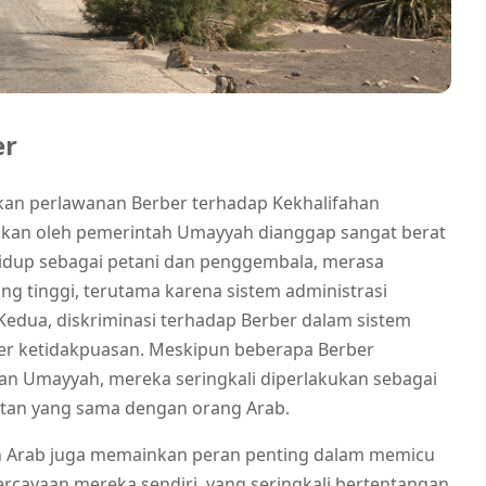
er
an perlawanan Berber terhadap Kekhalifahan
akan oleh pemerintah Umayyah dianggap sangat berat
 hidup sebagai petani dan penggembala, merasa
ng tinggi, terutama karena sistem administrasi
 Kedua, diskriminasi terhadap Berber dalam sistem
er ketidakpuasan. Meskipun beberapa Berber
an Umayyah, mereka seringkali diperlakukan sebagai
atan yang sama dengan orang Arab.
an Arab juga memainkan peran penting dalam memicu
ercayaan mereka sendiri, yang seringkali bertentangan