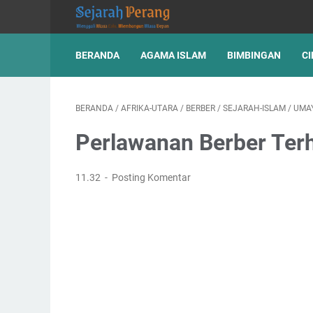
BERANDA
AGAMA ISLAM
BIMBINGAN
CI
BERANDA
/
AFRIKA-UTARA
/
BERBER
/
SEJARAH-ISLAM
/
UMA
Perlawanan Berber Te
11.32
Posting Komentar