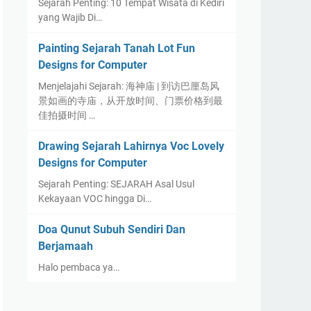
Sejarah Penting: 10 Tempat Wisata di Kediri
yang Wajib Di…
Painting Sejarah Tanah Lot Fun
Designs for Computer
Menjelajahi Sejarah: 海神庙 | 到访巴厘岛风
景如画的寺庙，从开放时间、门票价格到最
佳拍摄时间 …
Drawing Sejarah Lahirnya Voc Lovely
Designs for Computer
Sejarah Penting: SEJARAH Asal Usul
Kekayaan VOC hingga Di…
Doa Qunut Subuh Sendiri Dan
Berjamaah
Halo pembaca ya…