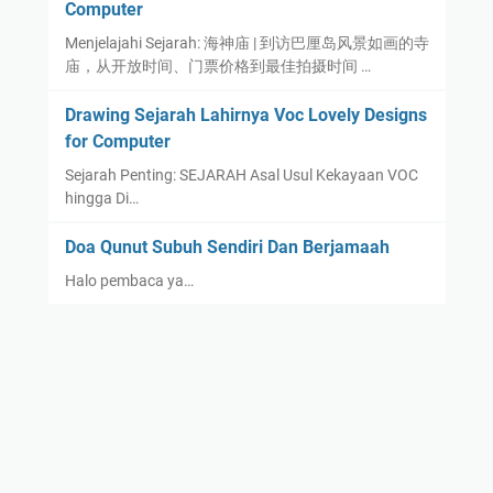
Computer
Menjelajahi Sejarah: 海神庙 | 到访巴厘岛风景如画的寺
庙，从开放时间、门票价格到最佳拍摄时间 …
Drawing Sejarah Lahirnya Voc Lovely Designs
for Computer
Sejarah Penting: SEJARAH Asal Usul Kekayaan VOC
hingga Di…
Doa Qunut Subuh Sendiri Dan Berjamaah
Halo pembaca ya…