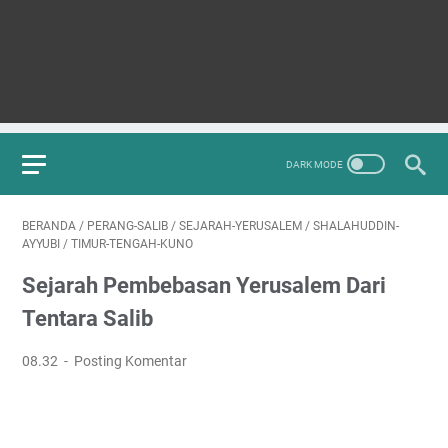
BERANDA
/
PERANG-SALIB
/
SEJARAH-YERUSALEM
/
SHALAHUDDIN-
AYYUBI
/
TIMUR-TENGAH-KUNO
Sejarah Pembebasan Yerusalem Dari
Tentara Salib
08.32
Posting Komentar