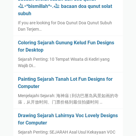
ﷲ.•*bismillah*•.ﷲ: bacaan doa qunut solat
subuh
If you are looking for Doa Qunut Doa Qunut Subuh
Dan Terjem…
Coloring Sejarah Gunung Kelud Fun Designs
for Desktop
Sejarah Penting: 10 Tempat Wisata di Kediri yang
Wajib Di…
Painting Sejarah Tanah Lot Fun Designs for
Computer
Menjelajahi Sejarah: 海神庙 | 到访巴厘岛风景如画的寺
庙，从开放时间、门票价格到最佳拍摄时间 …
Drawing Sejarah Lahirnya Voc Lovely Designs
for Computer
Sejarah Penting: SEJARAH Asal Usul Kekayaan VOC