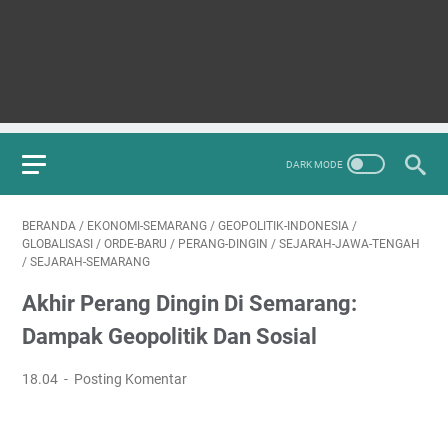
BERANDA
/
EKONOMI-SEMARANG
/
GEOPOLITIK-INDONESIA
/
GLOBALISASI
/
ORDE-BARU
/
PERANG-DINGIN
/
SEJARAH-JAWA-TENGAH
/
SEJARAH-SEMARANG
Akhir Perang Dingin Di Semarang:
Dampak Geopolitik Dan Sosial
18.04
Posting Komentar